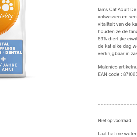
Iams Cat Adult De
volwassen en sen
vitaliteit van de 
houden ze de tand
89% dierlijke eiwi
de kat elke dag w
verkrijgbaar in za
Malanico artikel
EAN code : 8710
Niet op voorraad
Laat het me weten