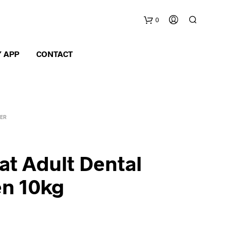
0
W
 APP
CONTACT
i
n
OER
k
e
at Adult Dental
l
n 10kg
w
a