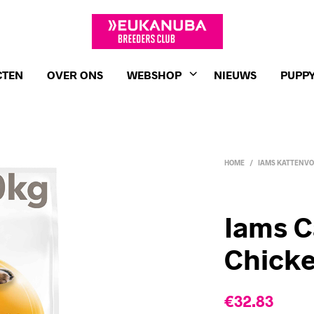
CTEN
OVER ONS
WEBSHOP
NIEUWS
PUPPY
HOME
/
IAMS KATTENV
Iams C
Chicke
€
32.83