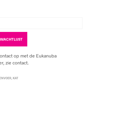
contact op met de Eukanuba
, zie contact.
TENVOER
,
KAT