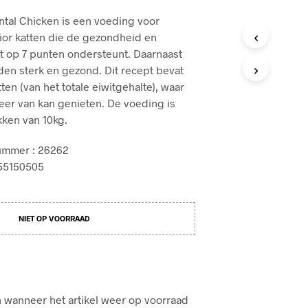
g
ntal Chicken is een voeding voor
ior katten die de gezondheid en
e
kat op 7 punten ondersteunt. Daarnaast
en sterk en gezond. Dit recept bevat
n
tten (van het totale eiwitgehalte), waar
eer van kan genieten. De voeding is
kken van 10kg.
nummer : 26262
255150505
NIET OP VOORRAAD
 wanneer het artikel weer op voorraad